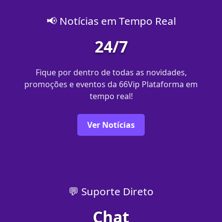
📢 Notícias em Tempo Real
24/7
Fique por dentro de todas as novidades,
promoções e eventos da 66Vip Plataforma em
tempo real!
Ver Notícias
💬 Suporte Direto
Chat