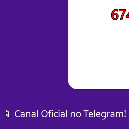
📱 Canal Oficial no Telegram!