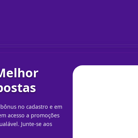
Melhor
postas
 bônus no cadastro e em
tem acesso a promoções
ualável. Junte-se aos