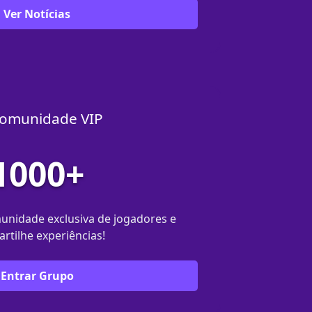
Ver Notícias
Comunidade VIP
1000+
unidade exclusiva de jogadores e
rtilhe experiências!
Entrar Grupo