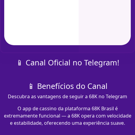
📱 Canal Oficial no Telegram!
📱 Benefícios do Canal
Descubra as vantagens de seguir a 68K no Telegram
O app de cassino da plataforma 68K Brasil é
extremamente funcional — a 68K opera com velocidade
e estabilidade, oferecendo uma experiência suave.