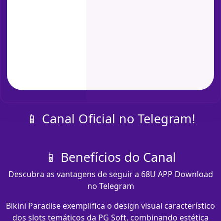
📱 Canal Oficial no Telegram!
📱 Benefícios do Canal
Descubra as vantagens de seguir a 68U APP Download
no Telegram
Bikini Paradise exemplifica o design visual característico
dos slots temáticos da PG Soft, combinando estética