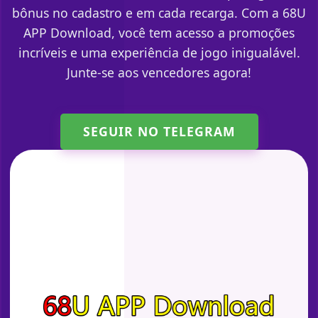
bônus no cadastro e em cada recarga. Com a 68U
APP Download, você tem acesso a promoções
incríveis e uma experiência de jogo inigualável.
Junte-se aos vencedores agora!
SEGUIR NO TELEGRAM