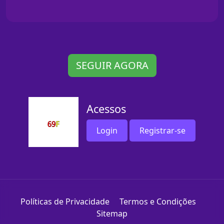
SEGUIR AGORA
Acessos
Login
Registrar-se
Políticas de Privacidade
Termos e Condições
Sitemap