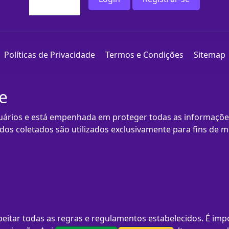
Políticas de Privacidade
Termos e Condições
Sitemap
de
usuários e está empenhada em proteger todas as informaçõe
os coletados são utilizados exclusivamente para fins de m
itar todas as regras e regulamentos estabelecidos. É imp