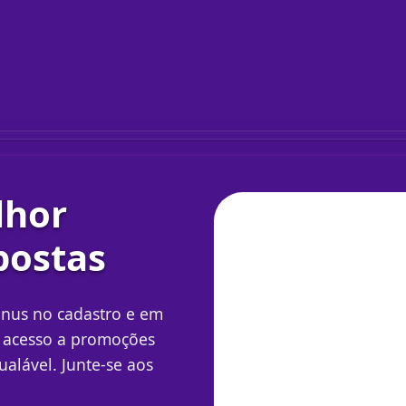
lhor
postas
ônus no cadastro e em
m acesso a promoções
ualável. Junte-se aos