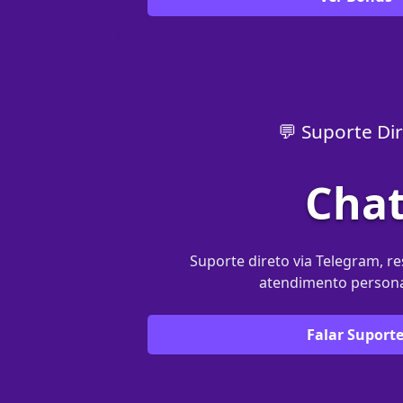
💬 Suporte Di
Cha
Suporte direto via Telegram, r
atendimento persona
Falar Suport