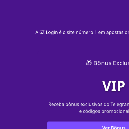
A 6Z Login é o site número 1 em apostas onl
🎁 Bônus Exclu
VIP
Receba bônus exclusivos do Telegra
e códigos promocionai
Ver Bônus