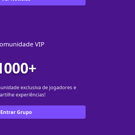
Comunidade VIP
1000+
unidade exclusiva de jogadores e
rtilhe experiências!
Entrar Grupo