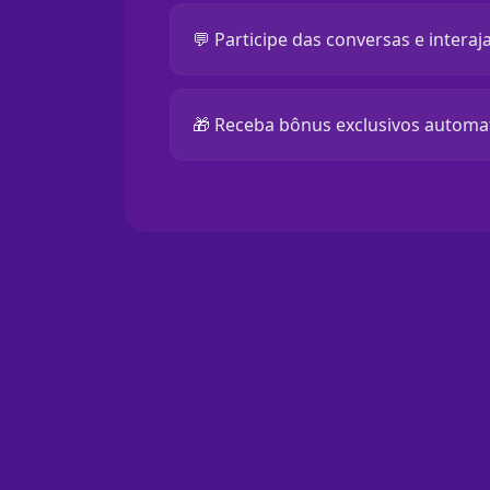
💬 Participe das conversas e interaj
🎁 Receba bônus exclusivos autom