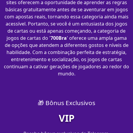
sites oferecem a oportunidade de aprender as regras
básicas gratuitamente antes de se aventurar em jogos
com apostas reais, tornando essa categoria ainda mais
acessível. Portanto, se você é um entusiasta dos jogos
de cartas ou está apenas começando, a categoria de
jogos de cartas do '
700Bra
' oferece uma ampla gama
de opções que atendem a diferentes gostos e níveis de
habilidade. Com a combinação perfeita de estratégia,
entretenimento e socialização, os jogos de cartas
continuam a cativar gerações de jogadores ao redor do
mundo.
🎁 Bônus Exclusivos
VIP