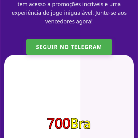
tem acesso a promoções incríveis e uma
experiência de jogo inigualável. Junte-se aos
vencedores agora!
SEGUIR NO TELEGRAM