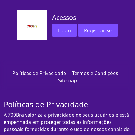
Acessos
Login
Registrar-se
Políticas de Privacidade
Termos e Condições
Sitemap
Políticas de Privacidade
A 700Bra valoriza a privacidade de seus usuários e está
empenhada em proteger todas as informações
pessoais fornecidas durante o uso de nossos canais de