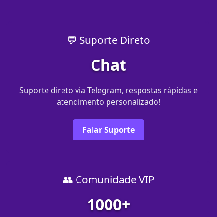
💬 Suporte Direto
Chat
Suporte direto via Telegram, respostas rápidas e
atendimento personalizado!
Falar Suporte
👥 Comunidade VIP
1000+