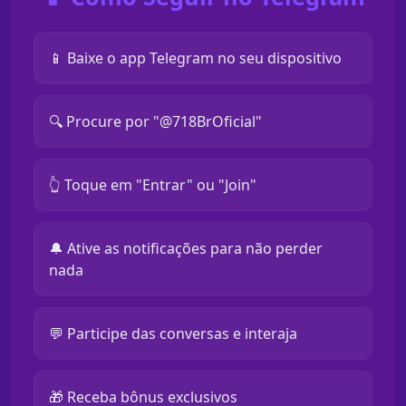
📱 Baixe o app Telegram no seu dispositivo
🔍 Procure por "@718BrOficial"
👆 Toque em "Entrar" ou "Join"
🔔 Ative as notificações para não perder
nada
💬 Participe das conversas e interaja
🎁 Receba bônus exclusivos