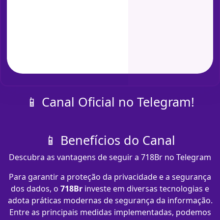
📱 Canal Oficial no Telegram!
📱 Benefícios do Canal
Descubra as vantagens de seguir a 718Br no Telegram
Para garantir a proteção da privacidade e a segurança
dos dados, o
718Br
investe em diversas tecnologias e
adota práticas modernas de segurança da informação.
Entre as principais medidas implementadas, podemos