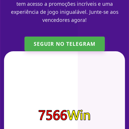
tem acesso a promoções incríveis e uma
experiência de jogo inigualável. Junte-se aos
vencedores agora!
SEGUIR NO TELEGRAM