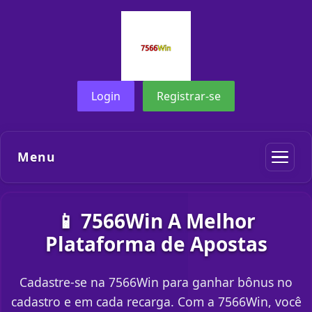
Login
Registrar-se
Menu
📱 7566Win A Melhor
Plataforma de Apostas
Cadastre-se na 7566Win para ganhar bônus no
cadastro e em cada recarga. Com a 7566Win, você