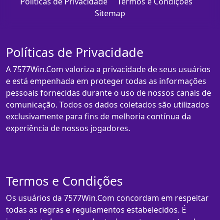
Políticas de Privacidade
Termos e Condições
Sitemap
Políticas de Privacidade
A 7577Win.Com valoriza a privacidade de seus usuários
e está empenhada em proteger todas as informações
pessoais fornecidas durante o uso de nossos canais de
comunicação. Todos os dados coletados são utilizados
exclusivamente para fins de melhoria contínua da
experiência de nossos jogadores.
Termos e Condições
Os usuários da 7577Win.Com concordam em respeitar
todas as regras e regulamentos estabelecidos. É