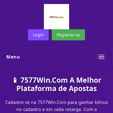
Login
Registrar-se
Menu
📱 7577Win.Com A Melhor
Plataforma de Apostas
Cadastre-se na 7577Win.Com para ganhar bônus
no cadastro e em cada recarga. Com a