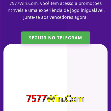
7577Win.Com, você tem acesso a promoções
incríveis e uma experiência de jogo inigualável.
Junte-se aos vencedores agora!
SEGUIR NO TELEGRAM