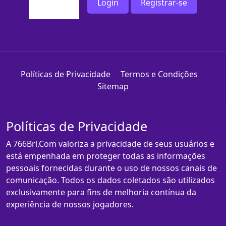
Login
Registrar-se
Políticas de Privacidade
Termos e Condições
Sitemap
Políticas de Privacidade
A 766Brl.Com valoriza a privacidade de seus usuários e
está empenhada em proteger todas as informações
pessoais fornecidas durante o uso de nossos canais de
comunicação. Todos os dados coletados são utilizados
exclusivamente para fins de melhoria contínua da
experiência de nossos jogadores.