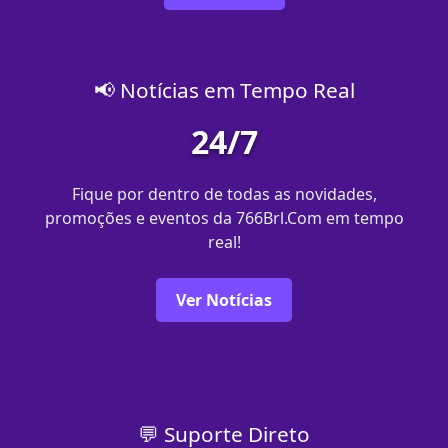
📢 Notícias em Tempo Real
24/7
Fique por dentro de todas as novidades,
promoções e eventos da 766Brl.Com em tempo
real!
Ver Notícias
💬 Suporte Direto