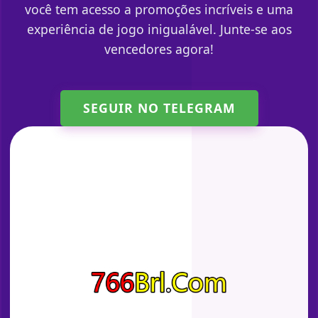
você tem acesso a promoções incríveis e uma
experiência de jogo inigualável. Junte-se aos
vencedores agora!
SEGUIR NO TELEGRAM