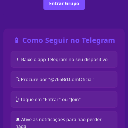
Entrar Grupo
📱 Como Seguir no Telegram
📱 Baixe o app Telegram no seu dispositivo
🔍 Procure por "@766Brl.ComOficial"
👆 Toque em "Entrar" ou "Join"
🔔 Ative as notificações para não perder
nada