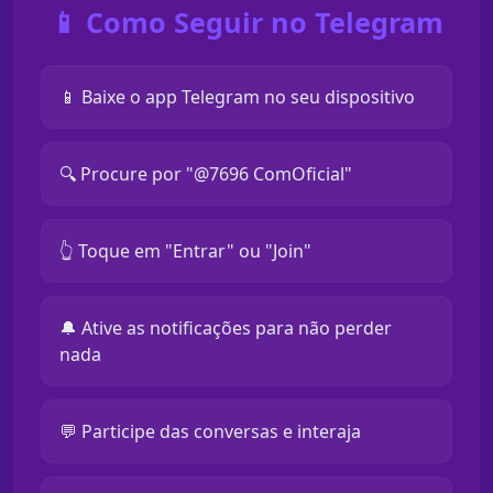
📱 Como Seguir no Telegram
📱 Baixe o app Telegram no seu dispositivo
🔍 Procure por "@7696 ComOficial"
👆 Toque em "Entrar" ou "Join"
🔔 Ative as notificações para não perder
nada
💬 Participe das conversas e interaja