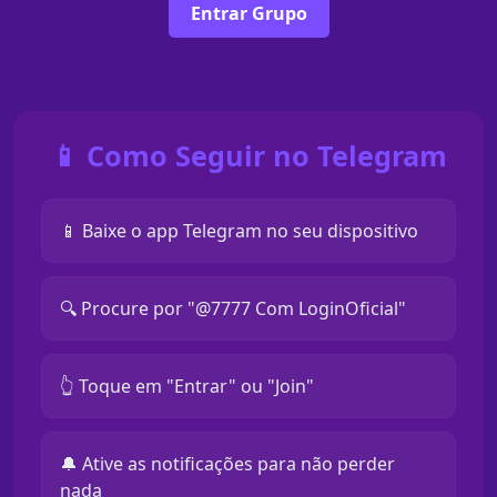
Entrar Grupo
📱 Como Seguir no Telegram
📱 Baixe o app Telegram no seu dispositivo
🔍 Procure por "@7777 Com LoginOficial"
👆 Toque em "Entrar" ou "Join"
🔔 Ative as notificações para não perder
nada