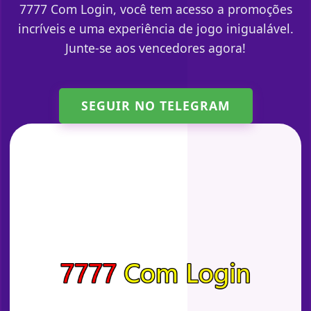
7777 Com Login, você tem acesso a promoções
incríveis e uma experiência de jogo inigualável.
Junte-se aos vencedores agora!
SEGUIR NO TELEGRAM