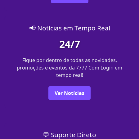
📢 Notícias em Tempo Real
24/7
Fique por dentro de todas as novidades,
promoções e eventos da 7777 Com Login em
tempo real!
Ver Notícias
💬 Suporte Direto