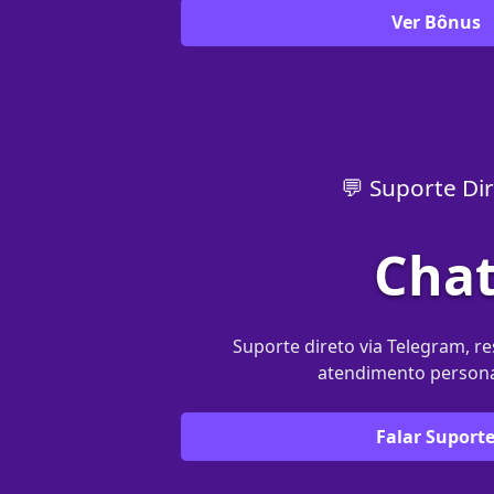
Ver Bônus
💬 Suporte Di
Cha
Suporte direto via Telegram, r
atendimento persona
Falar Suport