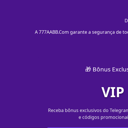
D
A 777AABB.Com garante a segurança de tod
🎁 Bônus Exclu
VIP
Receba bônus exclusivos do Telegra
e códigos promocionai