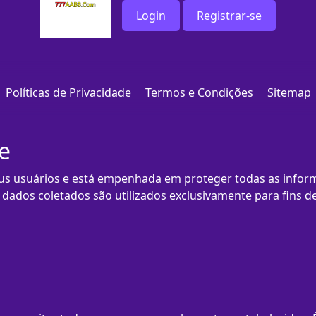
Login
Registrar-se
Políticas de Privacidade
Termos e Condições
Sitemap
de
eus usuários e está empenhada em proteger todas as infor
dados coletados são utilizados exclusivamente para fins d