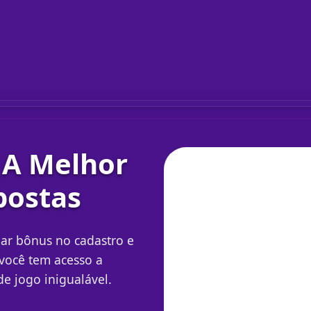
 A Melhor
postas
ar bônus no cadastro e
você tem acesso a
e jogo inigualável.