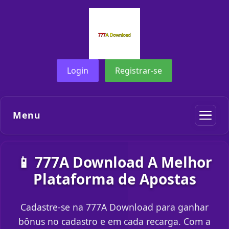
Login
Registrar-se
Menu
📱 777A Download A Melhor
Plataforma de Apostas
Cadastre-se na 777A Download para ganhar
bônus no cadastro e em cada recarga. Com a