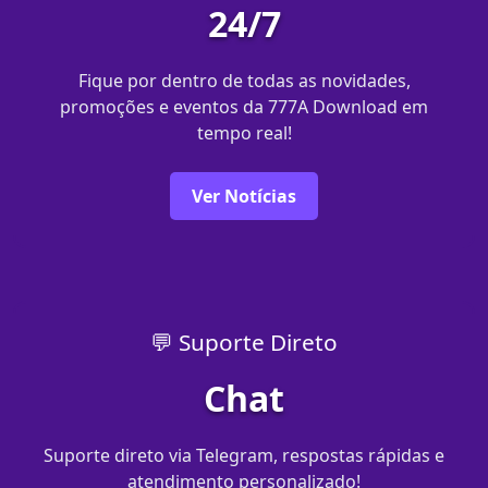
24/7
Fique por dentro de todas as novidades,
promoções e eventos da 777A Download em
tempo real!
Ver Notícias
💬 Suporte Direto
Chat
Suporte direto via Telegram, respostas rápidas e
atendimento personalizado!