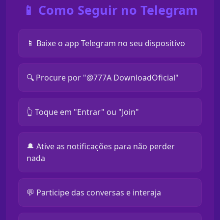
📱 Como Seguir no Telegram
📱 Baixe o app Telegram no seu dispositivo
🔍 Procure por "@777A DownloadOficial"
👆 Toque em "Entrar" ou "Join"
🔔 Ative as notificações para não perder
nada
💬 Participe das conversas e interaja