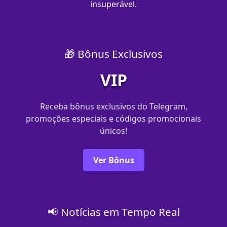
insuperável.
🎁 Bônus Exclusivos
VIP
Receba bônus exclusivos do Telegram,
promoções especiais e códigos promocionais
únicos!
Ver Bônus
📢 Notícias em Tempo Real