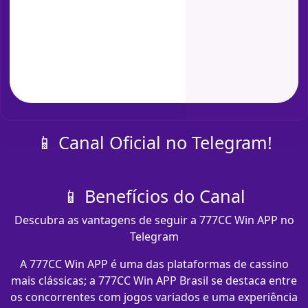
📱 Canal Oficial no Telegram!
📱 Benefícios do Canal
Descubra as vantagens de seguir a 777CC Win APP no
Telegram
A 777CC Win APP é uma das plataformas de cassino
mais clássicas; a 777CC Win APP Brasil se destaca entre
os concorrentes com jogos variados e uma experiência