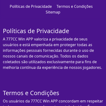
Políticas de Privacidade
Termos e Condições
Sitemap
Políticas de Privacidade
A 777CC Win APP valoriza a privacidade de seus
usuários e está empenhada em proteger todas as
informações pessoais fornecidas durante o uso de
nossos canais de comunicação. Todos os dados
coletados são utilizados exclusivamente para fins de
melhoria contínua da experiência de nossos jogadores.
Termos e Condições
Os usuários da 777CC Win APP concordam em respeitar