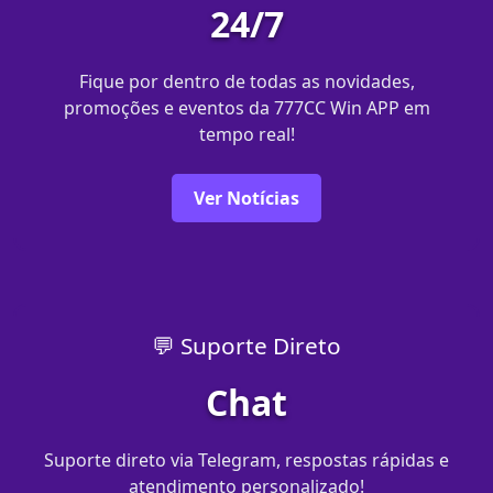
24/7
Fique por dentro de todas as novidades,
promoções e eventos da 777CC Win APP em
tempo real!
Ver Notícias
💬 Suporte Direto
Chat
Suporte direto via Telegram, respostas rápidas e
atendimento personalizado!