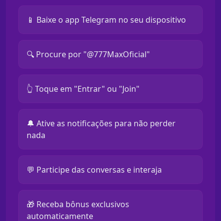
📱 Baixe o app Telegram no seu dispositivo
🔍 Procure por "@777MaxOficial"
👆 Toque em "Entrar" ou "Join"
🔔 Ative as notificações para não perder
nada
💬 Participe das conversas e interaja
🎁 Receba bônus exclusivos
automaticamente