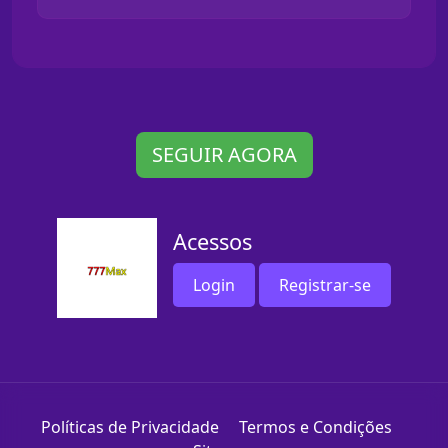
SEGUIR AGORA
Acessos
Login
Registrar-se
Políticas de Privacidade
Termos e Condições