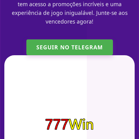
tem acesso a promoções incríveis e uma
experiência de jogo inigualável. Junte-se aos
vencedores agora!
SEGUIR NO TELEGRAM