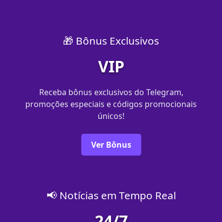
🎁 Bônus Exclusivos
VIP
Receba bônus exclusivos do Telegram,
promoções especiais e códigos promocionais
únicos!
Ver Bônus
📢 Notícias em Tempo Real
24/7