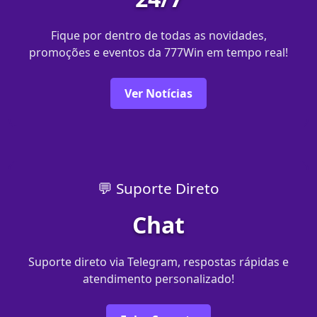
Fique por dentro de todas as novidades,
promoções e eventos da 777Win em tempo real!
Ver Notícias
💬 Suporte Direto
Chat
Suporte direto via Telegram, respostas rápidas e
atendimento personalizado!