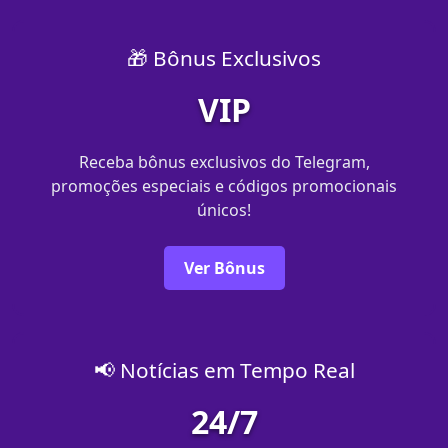
🎁 Bônus Exclusivos
VIP
Receba bônus exclusivos do Telegram,
promoções especiais e códigos promocionais
únicos!
Ver Bônus
📢 Notícias em Tempo Real
24/7