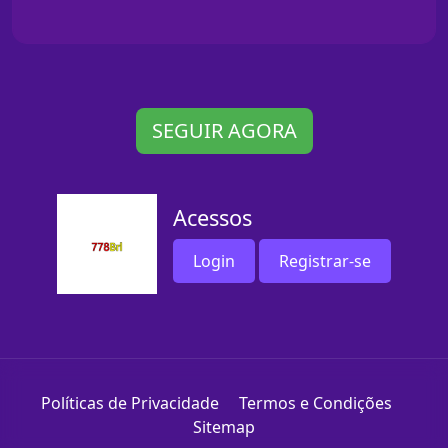
SEGUIR AGORA
Acessos
Login
Registrar-se
Políticas de Privacidade
Termos e Condições
Sitemap