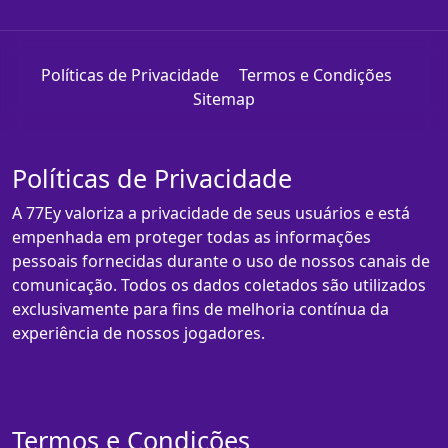
Políticas de Privacidade
Termos e Condições
Sitemap
Políticas de Privacidade
A 77Ey valoriza a privacidade de seus usuários e está
empenhada em proteger todas as informações
pessoais fornecidas durante o uso de nossos canais de
comunicação. Todos os dados coletados são utilizados
exclusivamente para fins de melhoria contínua da
experiência de nossos jogadores.
Termos e Condições