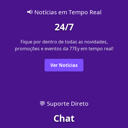
📢 Notícias em Tempo Real
24/7
Fique por dentro de todas as novidades,
promoções e eventos da 77Ey em tempo real!
Ver Notícias
💬 Suporte Direto
Chat