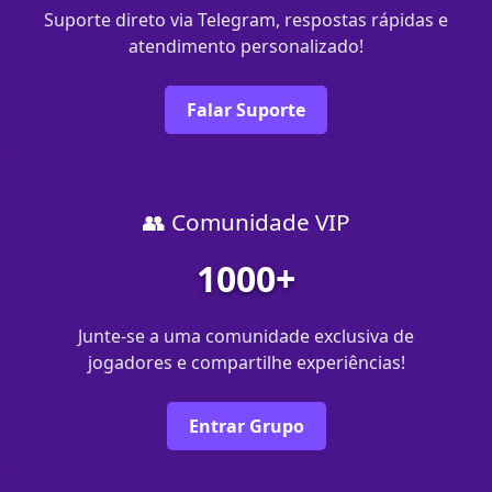
Suporte direto via Telegram, respostas rápidas e
atendimento personalizado!
Falar Suporte
👥 Comunidade VIP
1000+
Junte-se a uma comunidade exclusiva de
jogadores e compartilhe experiências!
Entrar Grupo