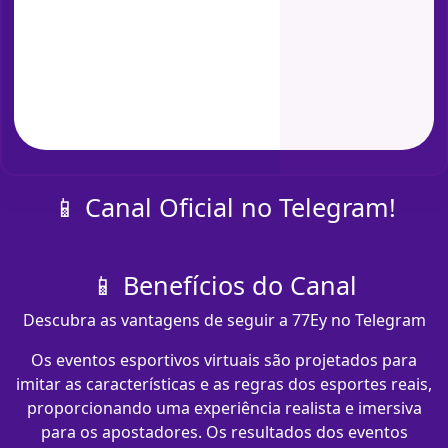
📱 Canal Oficial no Telegram!
📱 Benefícios do Canal
Descubra as vantagens de seguir a 77Ey no Telegram
Os eventos esportivos virtuais são projetados para
imitar as características e as regras dos esportes reais,
proporcionando uma experiência realista e imersiva
para os apostadores. Os resultados dos eventos