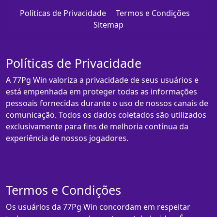
Políticas de Privacidade
Termos e Condições
Sitemap
Políticas de Privacidade
A 77Pg Win valoriza a privacidade de seus usuários e
está empenhada em proteger todas as informações
pessoais fornecidas durante o uso de nossos canais de
comunicação. Todos os dados coletados são utilizados
exclusivamente para fins de melhoria contínua da
experiência de nossos jogadores.
Termos e Condições
Os usuários da 77Pg Win concordam em respeitar