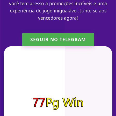
você tem acesso a promoções incríveis e uma
experiência de jogo inigualável. Junte-se aos
vencedores agora!
SEGUIR NO TELEGRAM