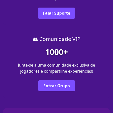
Falar Suporte
👥 Comunidade VIP
1000+
Junte-se a uma comunidade exclusiva de
jogadores e compartilhe experiências!
Entrar Grupo