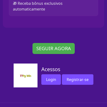
🎁 Receba bônus exclusivos
automaticamente
SEGUIR AGORA
Acessos
Login
Registrar-se