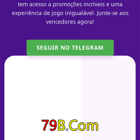
tem acesso a promoções incríveis e uma
experiência de jogo inigualável. Junte-se aos
vencedores agora!
SEGUIR NO TELEGRAM