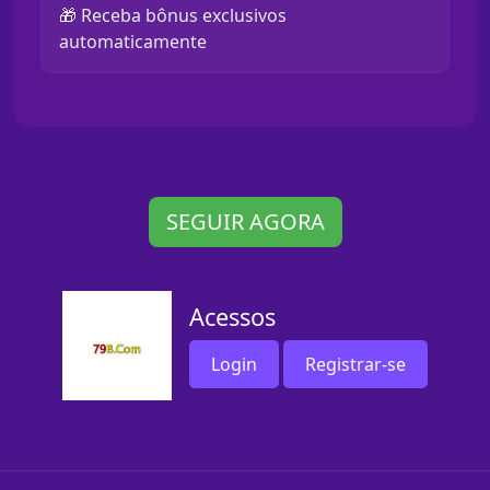
🎁 Receba bônus exclusivos
automaticamente
SEGUIR AGORA
Acessos
Login
Registrar-se