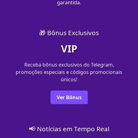
garantida.
🎁 Bônus Exclusivos
VIP
Receba bônus exclusivos do Telegram,
promoções especiais e códigos promocionais
únicos!
Ver Bônus
📢 Notícias em Tempo Real