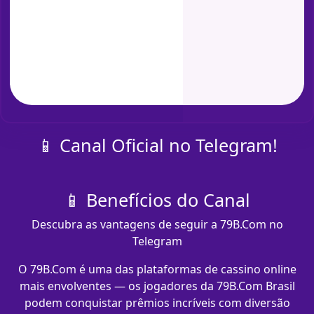
📱 Canal Oficial no Telegram!
📱 Benefícios do Canal
Descubra as vantagens de seguir a 79B.Com no
Telegram
O 79B.Com é uma das plataformas de cassino online
mais envolventes — os jogadores da 79B.Com Brasil
podem conquistar prêmios incríveis com diversão