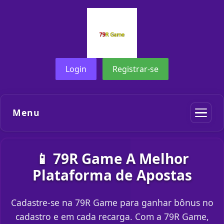
Login
Registrar-se
Menu
📱 79R Game A Melhor
Plataforma de Apostas
Cadastre-se na 79R Game para ganhar bônus no
cadastro e em cada recarga. Com a 79R Game,