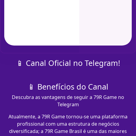
📱 Canal Oficial no Telegram!
📱 Benefícios do Canal
Descubra as vantagens de seguir a 79R Game no
Telegram
Atualmente, a 79R Game tornou-se uma plataforma
profissional com uma estrutura de negócios
diversificada; a 79R Game Brasil é uma das maiores