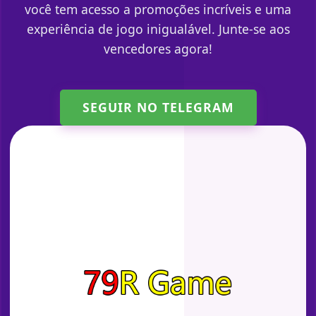
você tem acesso a promoções incríveis e uma
experiência de jogo inigualável. Junte-se aos
vencedores agora!
SEGUIR NO TELEGRAM