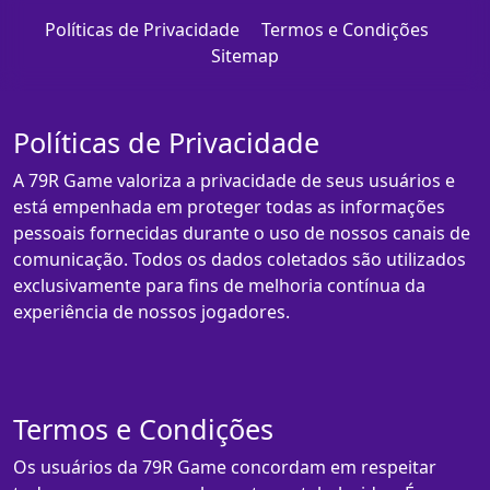
Políticas de Privacidade
Termos e Condições
Sitemap
Políticas de Privacidade
A 79R Game valoriza a privacidade de seus usuários e
está empenhada em proteger todas as informações
pessoais fornecidas durante o uso de nossos canais de
comunicação. Todos os dados coletados são utilizados
exclusivamente para fins de melhoria contínua da
experiência de nossos jogadores.
Termos e Condições
Os usuários da 79R Game concordam em respeitar