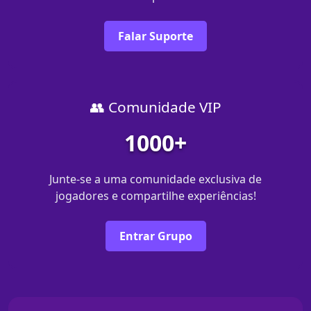
Falar Suporte
👥 Comunidade VIP
1000+
Junte-se a uma comunidade exclusiva de
jogadores e compartilhe experiências!
Entrar Grupo