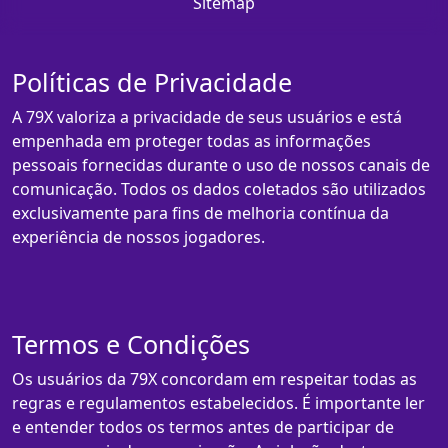
Sitemap
Políticas de Privacidade
A 79X valoriza a privacidade de seus usuários e está
empenhada em proteger todas as informações
pessoais fornecidas durante o uso de nossos canais de
comunicação. Todos os dados coletados são utilizados
exclusivamente para fins de melhoria contínua da
experiência de nossos jogadores.
Termos e Condições
Os usuários da 79X concordam em respeitar todas as
regras e regulamentos estabelecidos. É importante ler
e entender todos os termos antes de participar de