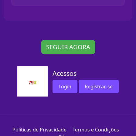
SEGUIR AGORA
Acessos
Login
Registrar-se
Políticas de Privacidade
Termos e Condições