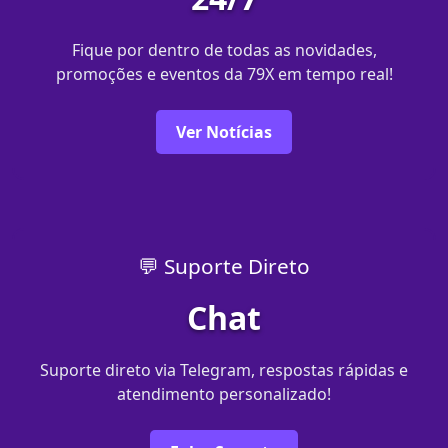
Fique por dentro de todas as novidades,
promoções e eventos da 79X em tempo real!
Ver Notícias
💬 Suporte Direto
Chat
Suporte direto via Telegram, respostas rápidas e
atendimento personalizado!