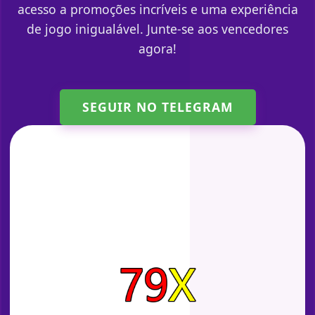
acesso a promoções incríveis e uma experiência
de jogo inigualável. Junte-se aos vencedores
agora!
SEGUIR NO TELEGRAM