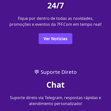
24/7
Fique por dentro de todas as novidades,
promoções e eventos da 7FF.Com em tempo real!
Ver Notícias
💬 Suporte Direto
Chat
Suporte direto via Telegram, respostas rápidas e
atendimento personalizado!