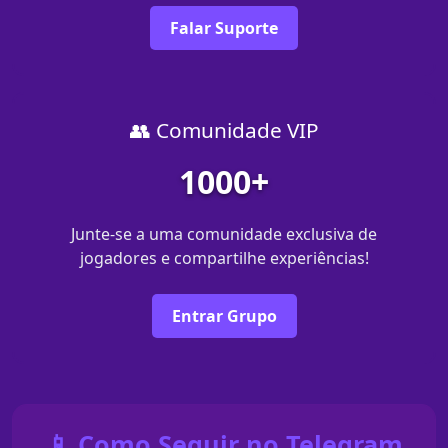
Falar Suporte
👥 Comunidade VIP
1000+
Junte-se a uma comunidade exclusiva de
jogadores e compartilhe experiências!
Entrar Grupo
📱 Como Seguir no Telegram