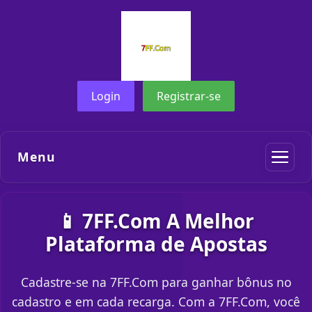
Login
Registrar-se
Menu
📱 7FF.Com A Melhor
Plataforma de Apostas
Cadastre-se na 7FF.Com para ganhar bônus no
cadastro e em cada recarga. Com a 7FF.Com, você