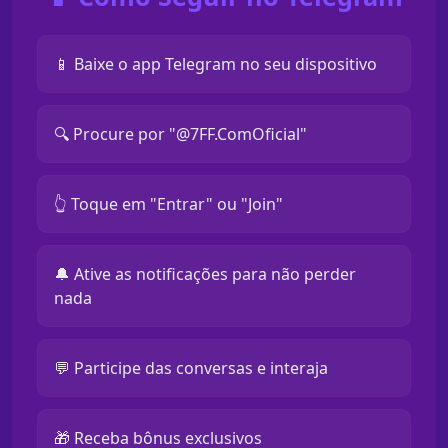
📱 Baixe o app Telegram no seu dispositivo
🔍 Procure por "@7FF.ComOficial"
👆 Toque em "Entrar" ou "Join"
🔔 Ative as notificações para não perder
nada
💬 Participe das conversas e interaja
🎁 Receba bônus exclusivos