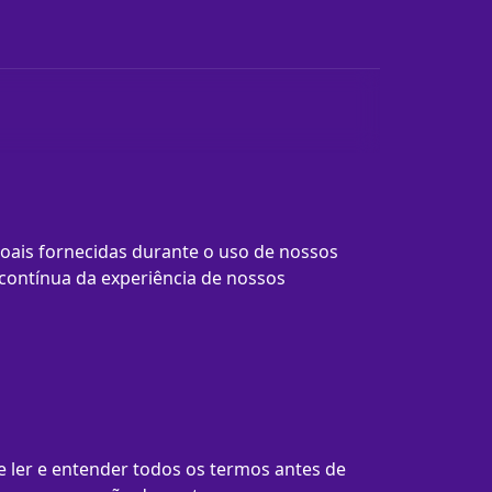
soais fornecidas durante o uso de nossos
 contínua da experiência de nossos
e ler e entender todos os termos antes de