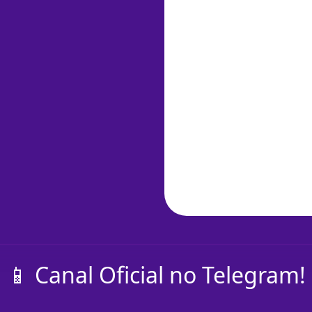
📱 Canal Oficial no Telegram!