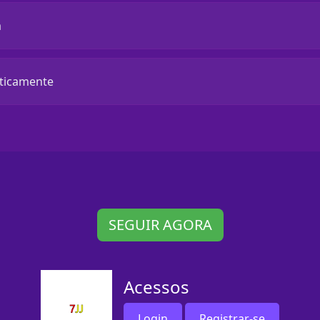
a
aticamente
SEGUIR AGORA
Acessos
Login
Registrar-se