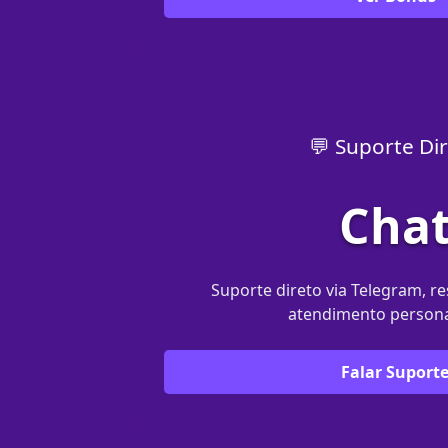
💬 Suporte Di
Cha
Suporte direto via Telegram, r
atendimento persona
Falar Suport