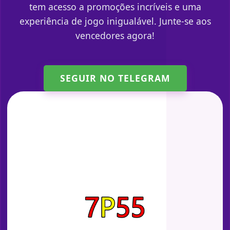
tem acesso a promoções incríveis e uma
experiência de jogo inigualável. Junte-se aos
vencedores agora!
SEGUIR NO TELEGRAM