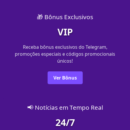
🎁 Bônus Exclusivos
VIP
Receba bônus exclusivos do Telegram,
promoções especiais e códigos promocionais
únicos!
Ver Bônus
📢 Notícias em Tempo Real
24/7