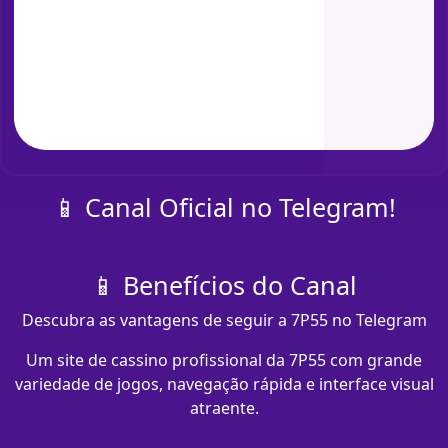
📱 Canal Oficial no Telegram!
📱 Benefícios do Canal
Descubra as vantagens de seguir a 7P55 no Telegram
Um site de cassino profissional da 7P55 com grande
variedade de jogos, navegação rápida e interface visual
atraente.