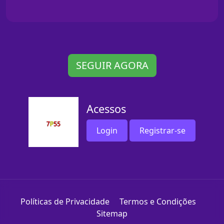
SEGUIR AGORA
Acessos
Login
Registrar-se
Políticas de Privacidade
Termos e Condições
Sitemap