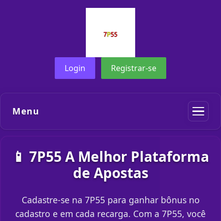
Login
Registrar-se
Menu
📱 7P55 A Melhor Plataforma
de Apostas
Cadastre-se na 7P55 para ganhar bônus no
cadastro e em cada recarga. Com a 7P55, você