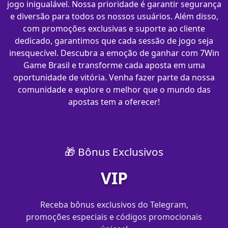
jogo inigualável. Nossa prioridade é garantir segurança
e diversão para todos os nossos usuários. Além disso,
com promoções exclusivas e suporte ao cliente
dedicado, garantimos que cada sessão de jogo seja
inesquecível. Descubra a emoção de ganhar com 7Win
Game Brasil e transforme cada aposta em uma
oportunidade de vitória. Venha fazer parte da nossa
comunidade e explore o melhor que o mundo das
apostas tem a oferecer!
🎁 Bônus Exclusivos
VIP
Receba bônus exclusivos do Telegram,
promoções especiais e códigos promocionais