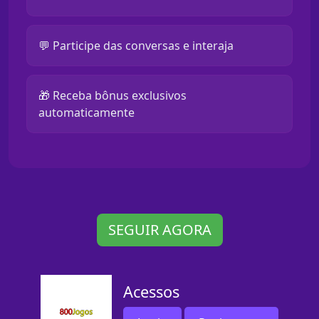
💬 Participe das conversas e interaja
🎁 Receba bônus exclusivos
automaticamente
SEGUIR AGORA
Acessos