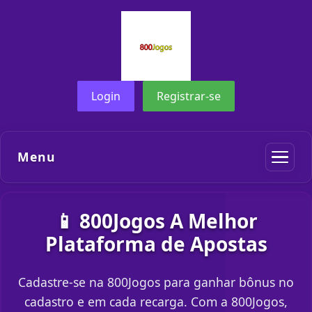
Login
Registrar-se
Menu
📱 800Jogos A Melhor
Plataforma de Apostas
Cadastre-se na 800Jogos para ganhar bônus no
cadastro e em cada recarga. Com a 800Jogos,