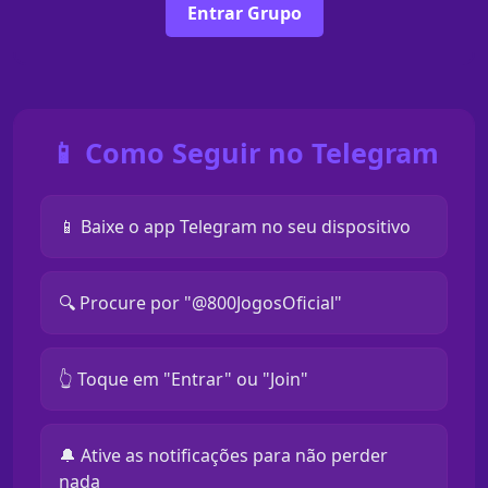
Entrar Grupo
📱 Como Seguir no Telegram
📱 Baixe o app Telegram no seu dispositivo
🔍 Procure por "@800JogosOficial"
👆 Toque em "Entrar" ou "Join"
🔔 Ative as notificações para não perder
nada