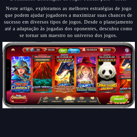
Neste artigo, exploramos as melhores estratégias de jogo
que podem ajudar jogadores a maximizar suas chances de
sucesso em diversos tipos de jogos. Desde o planejamento
até a adaptação às jogadas dos oponentes, descubra como
se tornar um maestro no universo dos jogos.