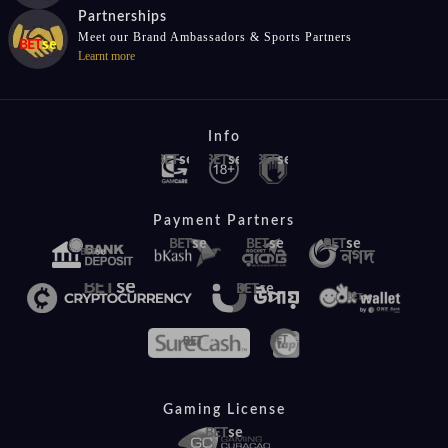
Partnerships
Meet our Brand Ambassadors & Sports Partners
Learnt more
Info
Payment Partners
Gaming License