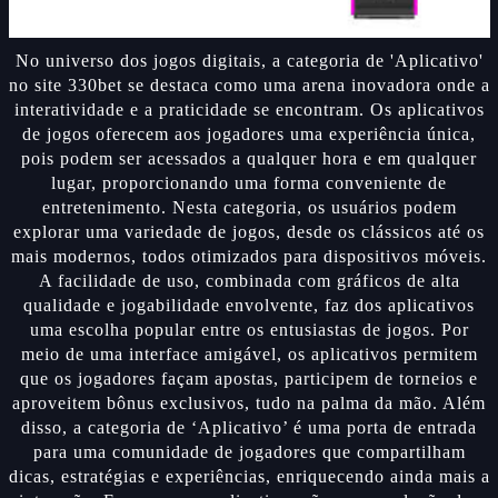
No universo dos jogos digitais, a categoria de 'Aplicativo'
no site 330bet se destaca como uma arena inovadora onde a
interatividade e a praticidade se encontram. Os aplicativos
de jogos oferecem aos jogadores uma experiência única,
pois podem ser acessados a qualquer hora e em qualquer
lugar, proporcionando uma forma conveniente de
entretenimento. Nesta categoria, os usuários podem
explorar uma variedade de jogos, desde os clássicos até os
mais modernos, todos otimizados para dispositivos móveis.
A facilidade de uso, combinada com gráficos de alta
qualidade e jogabilidade envolvente, faz dos aplicativos
uma escolha popular entre os entusiastas de jogos. Por
meio de uma interface amigável, os aplicativos permitem
que os jogadores façam apostas, participem de torneios e
aproveitem bônus exclusivos, tudo na palma da mão. Além
disso, a categoria de ‘Aplicativo’ é uma porta de entrada
para uma comunidade de jogadores que compartilham
dicas, estratégias e experiências, enriquecendo ainda mais a