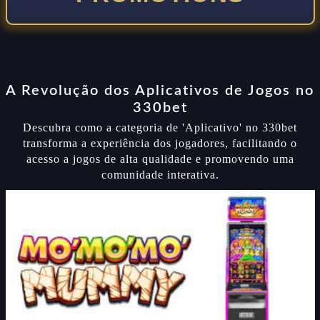
A Revolução dos Aplicativos de Jogos no
330bet
Descubra como a categoria de 'Aplicativo' no 330bet
transforma a experiência dos jogadores, facilitando o
acesso a jogos de alta qualidade e promovendo uma
comunidade interativa.